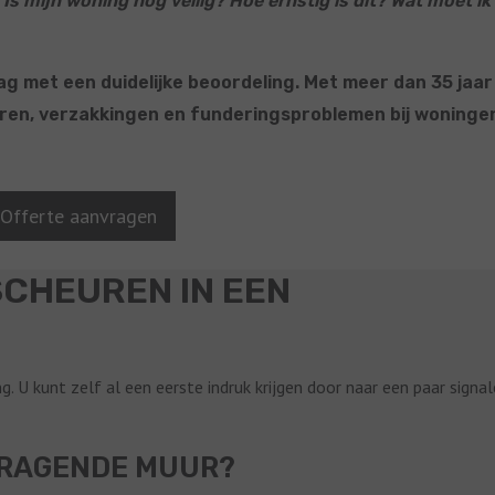
:
Is mijn woning nog veilig? Hoe ernstig is dit? Wat moet ik
g met een duidelijke beoordeling. Met meer dan 35 jaar
uren, verzakkingen en funderingsproblemen bij woningen
Offerte aanvragen
SCHEUREN IN EEN
. U kunt zelf al een eerste indruk krijgen door naar een paar signal
 DRAGENDE MUUR?