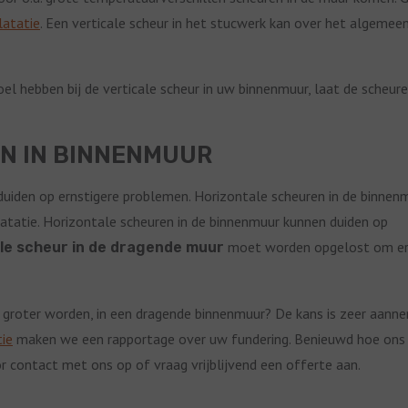
latatie
. Een verticale scheur in het stucwerk kan over het algemee
l hebben bij de verticale scheur in uw binnenmuur, laat de scheur
EN IN BINNENMUUR
duiden op ernstigere problemen. Horizontale scheuren in de binnen
latatie. Horizontale scheuren in de binnenmuur kunnen duiden op
moet worden opgelost om er
le scheur in de dragende muur
s groter worden, in een dragende binnenmuur? De kans is zeer aanne
tie
maken we een rapportage over uw fundering. Benieuwd hoe ons
r contact met ons op of vraag vrijblijvend een offerte aan.