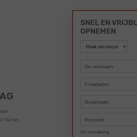
SNEL EN VRIJB
OPNEMEN
AAG
zaam
n? Vul het
.
De verzakking