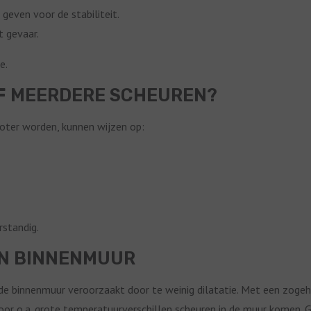
 geven voor de stabiliteit.
t gevaar.
e.
OF MEERDERE SCHEUREN?
roter worden, kunnen wijzen op:
rstandig.
IN BINNENMUUR
de binnenmuur veroorzaakt door te weinig dilatatie. Met een zoge
or o.a. grote temperatuurverschillen scheuren in de muur komen. 