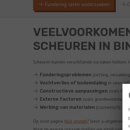
Fundering laten onderzoeken
C
VEELVOORKOMEN
SCHEUREN IN B
Scheuren kunnen verschillende oorzaken hebben. Hi
(zetting, verzakking
Funderingsproblemen
in veen- of
Vochtverlies of bodemdaling
zoals het 
Constructieve aanpassingen
zoals grondwaterdaling 
Externe factoren
(cosmetisch)
Werking van materialen
Op onze pagina
Huis verzakt?
leest u uitgebreid o
Maar de exacte oorzaak stellen we altijd vast na 