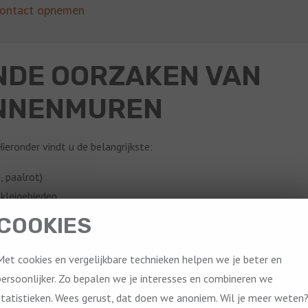
ontact opnemen
DE OORZAKEN VAN
INNENMUREN
eronder vindt u de belangrijkste:
, paalrot)
 kleigebieden
verwijderen van dragende muren
COOKIES
of zware belasting
Met cookies en vergelijkbare technieken helpen we je beter en
persoonlijker. Zo bepalen we je interesses en combineren we
ver deze oorzaken.
statistieken. Wees gerust, dat doen we anoniem. Wil je meer weten
een inspectie op locatie.