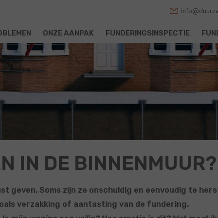
info@duurza
OBLEMEN
ONZE AANPAK
FUNDERINGSINSPECTIE
FUN
EN IN DE BINNENMUUR?
t geven. Soms zijn ze onschuldig en eenvoudig te herst
oals verzakking of aantasting van de fundering.