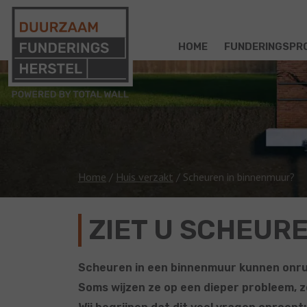
HOME
FUNDERINGSPR
Home
/
Huis verzakt
/
Scheuren in binnenmuur?
ZIET U SCHEUR
Scheuren in een binnenmuur kunnen onrus
Soms wijzen ze op een dieper probleem, z