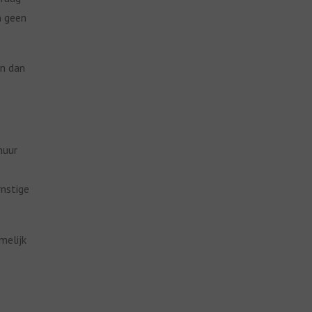
n geen
en dan
muur
nstige
melijk