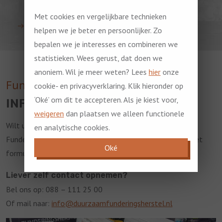
Met cookies en vergelijkbare technieken
Bekijk alle projecten
helpen we je beter en persoonlijker. Zo
bepalen we je interesses en combineren we
statistieken. Wees gerust, dat doen we
anoniem. Wil je meer weten? Lees
hier
onze
Funderingsherstel
cookie- en privacyverklaring. Klik hieronder op
‘Oké’ om dit te accepteren. Als je kiest voor,
INFORMATIE AANVRAAG
weigeren
dan plaatsen we alleen functionele
Wilt u uw verzakking laten herstellen door Duurzaam
en analytische cookies.
Funderingsherstel? Of heeft u aanvullende vragen? Vul het
Oké
formulier in en wij nemen z.s.m. contact met u op.
Liever zelf contact opnemen?
Bel ons op: 088 – 111 25 00
Of mail naar:
info@duurzaamfunderingsherstel.nl