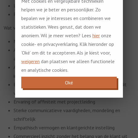
Met cookies en vergelijkbare technieken
Leaseauto / reiskostenregeling
helpen we je beter en persoonlijker. Zo
Pensioenregeling
bepalen we je interesses en combineren we
statistieken. Wees gerust, dat doen we
Wat vragen wij van je
anoniem. Wil je meer weten? Lees
hier
onze
Minimaal MBO werk- en denkniveau
cookie- en privacyverklaring. Klik hieronder op
Afgeronde opleiding Bouwkunde of vergelijkbaar óf
‘Oké’ om dit te accepteren. Als je kiest voor,
aantoonbare relevante werkervaring
weigeren
dan plaatsen we alleen functionele
Affiniteit met de bouwsector, funderingsherstel en
en analytische cookies.
inspectiewerk
Oké
Basiskennis van funderingen en verzakkingen (bereid dit
verder te ontwikkelen)
Ervaring of affiniteit met projectleiding
Sterke communicatieve vaardigheden, mondeling en
schriftelijk
Empathisch vermogen en klantgerichte instelling
Commercieel inzicht zonder het belang van de klant uit