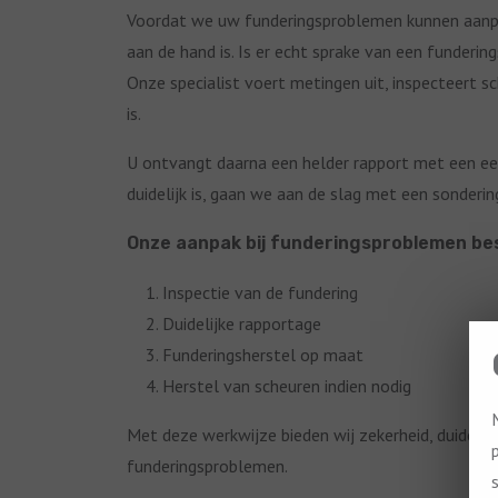
Voordat we uw funderingsproblemen kunnen aanpa
aan de hand is. Is er echt sprake van een funderi
Onze specialist voert metingen uit, inspecteert sc
is.
U ontvangt daarna een helder rapport met een eerst
duidelijk is, gaan we aan de slag met een sonderin
Onze aanpak bij funderingsproblemen bes
Inspectie van de fundering
Duidelijke rapportage
Funderingsherstel op maat
Herstel van scheuren indien nodig
Met deze werkwijze bieden wij zekerheid, duideli
funderingsproblemen.