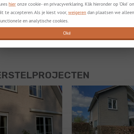
Lees
hier
onze cookie- en privacyverklaring. Klik hieronder op ‘Oké’ o
Direct contact opnemen
dit te accepteren. Als je kiest voor,
weigeren
dan plaatsen we allee
functionele en analytische cookies.
Oké
ERSTELPROJECTEN