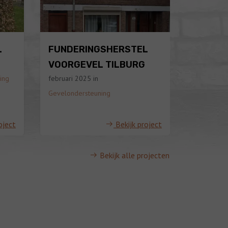
L
FUNDERINGSHERSTEL
FUNDE
VOORGEVEL TILBURG
AANBO
ing
februari 2025
in
januari 20
Gevelondersteuning
oject
Bekijk project
Bekijk alle projecten