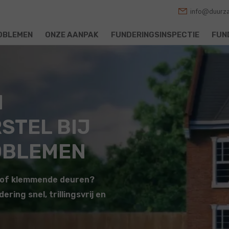
info@duurza
OBLEMEN
ONZE AANPAK
FUNDERINGSINSPECTIE
FUN
N
STEL BIJ
OBLEMEN
n of klemmende deuren?
ing snel, trillingsvrij en