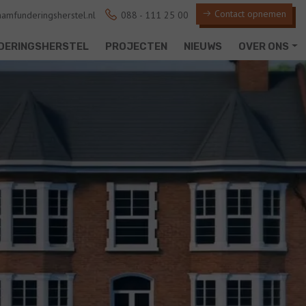
Contact opnemen
amfunderingsherstel.nl
088 - 111 25 00
DERINGSHERSTEL
PROJECTEN
NIEUWS
OVER ONS