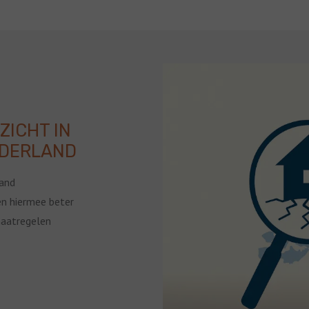
ZICHT IN
EDERLAND
land
en hiermee beter
maatregelen