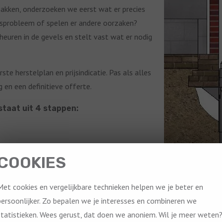
kken, onderzoeken we eerst wat er precies
ngsprobleem of spelen er andere oorzaken?
heuren in de gevels en stelt vast wat er nodig
e herstelplan en prijsindicatie. Pas als alles
g en een definitieve offerte.
taat uit 4 stappen:
COOKIES
Met cookies en vergelijkbare technieken helpen we je beter en
jkheid en een duurzame oplossing voor al uw
persoonlijker. Zo bepalen we je interesses en combineren we
statistieken. Wees gerust, dat doen we anoniem. Wil je meer weten