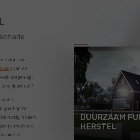
L
 schade
 de vloer niet
akking
van de
 vaak zorgen op:
e lang duurt dat?
s wat u
en goed op te
DUURZAAM FU
ie rustig in kaart
HERSTEL
ngsvrije methode.
stabiel en