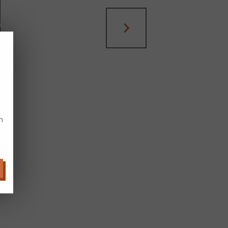
?
m
n