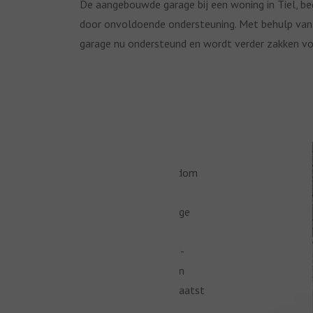
De aangebouwde garage bij een woning in Tiel, b
door onvoldoende ondersteuning. Met behulp va
garage nu ondersteund en wordt verder zakken v
Rondom
Na
Omdat
de
afloop
er
garage
zijn
ook
zijn
alle
palen
DFH-
hemelwaterafvoeren
onder
palen
weer
een
geplaatst
netjes
niet
aangesloten
te