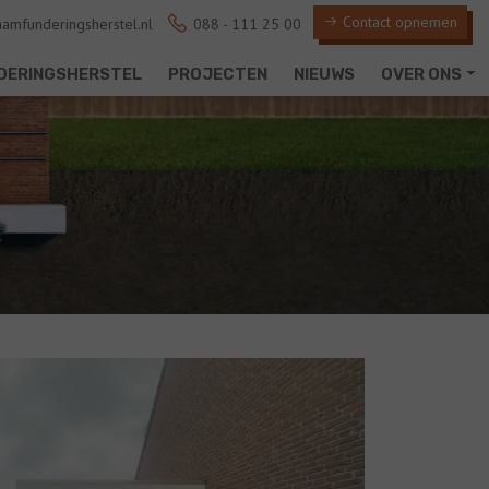
Contact opnemen
amfunderingsherstel.nl
088 - 111 25 00
DERINGSHERSTEL
PROJECTEN
NIEUWS
OVER ONS