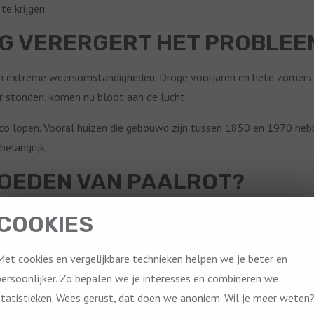
te krijgen.
G VERERGERT HET PROBLEE
n extreme weersomstandigheden. Droge voorjaren en hete zomers 
er stonden, komen nu bloot aan de lucht.
o lopen. Vooral huizen die gebouwd zijn tussen 1850 en 1970 hebbe
elangrijk.
MOEDEN VAN PAALROT?
belangrijk om snel duidelijkheid te krijgen. Een deskundige fundering
COOKIES
Met cookies en vergelijkbare technieken helpen we je beter en
eken. Er wordt gemeten of er verzakkingen zijn en waar eventuele p
persoonlijker. Zo bepalen we je interesses en combineren we
 waar u aan toe bent.
statistieken. Wees gerust, dat doen we anoniem. Wil je meer weten