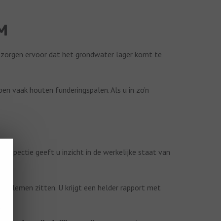
M
zorgen ervoor dat het grondwater lager komt te
n vaak houten funderingspalen. Als u in zo’n
sinspectie geeft u inzicht in de werkelijke staat van
roblemen zitten. U krijgt een helder rapport met
?