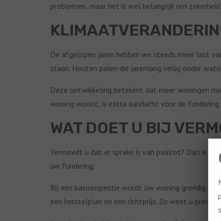
problemen, maar het is wel belangrijk om zekerheid 
KLIMAATVERANDERIN
De afgelopen jaren hebben we steeds meer last va
staan. Houten palen die jarenlang veilig onder wat
Deze ontwikkeling betekent dat meer woningen risic
woning woont, is extra aandacht voor de fundering b
WAT DOET U BIJ VER
Vermoedt u dat er sprake is van paalrot? Dan is het 
uw fundering.
Bij een basisinspectie wordt uw woning grondig bek
een herstelplan en een richtprijs. Zo weet u precies