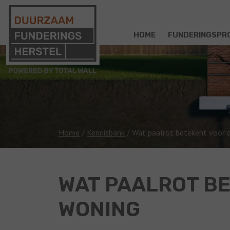
HOME
FUNDERINGSPR
Home
/
Kennisbank
/
Wat paalrot betekent voor 
WAT PAALROT BE
WONING