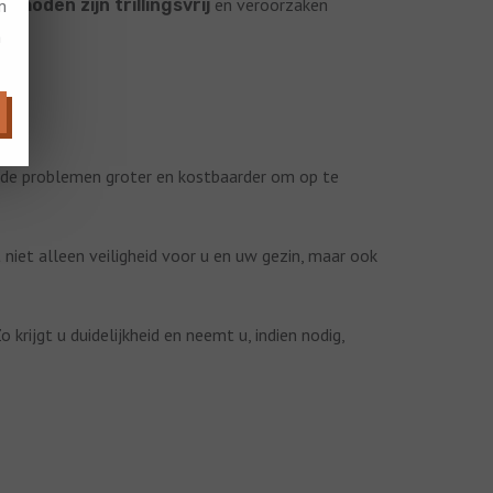
en veroorzaken
m
hoden zijn trillingsvrij
n
n de problemen groter en kostbaarder om op te
 niet alleen veiligheid voor u en uw gezin, maar ook
krijgt u duidelijkheid en neemt u, indien nodig,