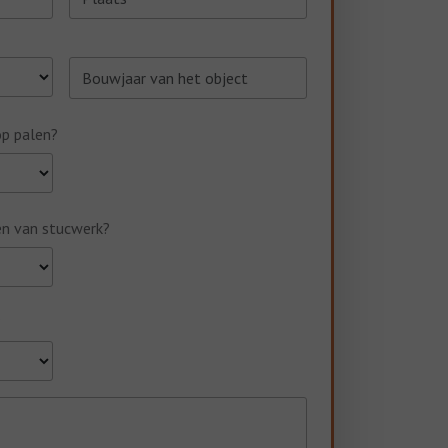
op palen?
en van stucwerk?
?