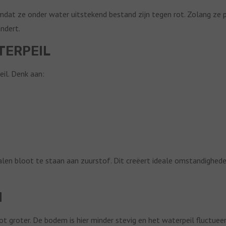
mdat ze onder water uitstekend bestand zijn tegen rot. Zolang ze
ndert.
TERPEIL
il. Denk aan:
en bloot te staan aan zuurstof. Dit creëert ideale omstandighede
N
lrot groter. De bodem is hier minder stevig en het waterpeil fluctue