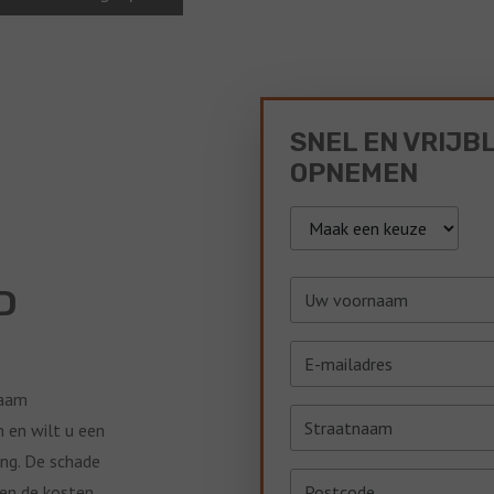
SNEL EN VRIJB
OPNEMEN
D
zaam
 en wilt u een
ang. De schade
nen de kosten