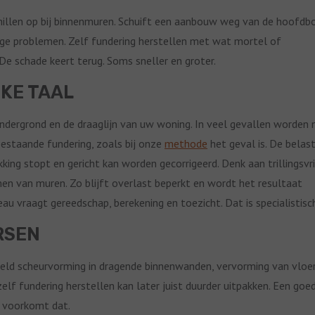
hillen op bij binnenmuren. Schuift een aanbouw weg van de hoofdb
tige problemen. Zelf fundering herstellen met wat mortel of
De schade keert terug. Soms sneller en groter.
JKE TAAL
ondergrond en de draaglijn van uw woning. In veel gevallen worden
 bestaande fundering, zoals bij onze
methode
het geval is. De belas
g stopt en gericht kan worden gecorrigeerd. Denk aan trillingsvri
 van muren. Zo blijft overlast beperkt en wordt het resultaat
eau vraagt gereedschap, berekening en toezicht. Dat is specialistisc
RSEN
rbeeld scheurvorming in dragende binnenwanden, vervorming van vloe
elf fundering herstellen kan later juist duurder uitpakken. Een goe
n voorkomt dat.