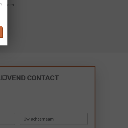
m
ngt een
n
LIJVEND CONTACT