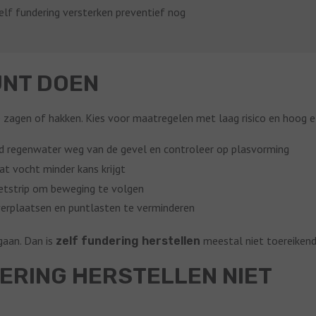
zelf fundering versterken preventief nog
UNT DOEN
e zagen of hakken. Kies voor maatregelen met laag risico en hoog e
ud regenwater weg van de gevel en controleer op plasvorming
t vocht minder kans krijgt
etstrip om beweging te volgen
erplaatsen en puntlasten te verminderen
rgaan. Dan is
meestal niet toereikend
zelf fundering herstellen
ERING HERSTELLEN NIET