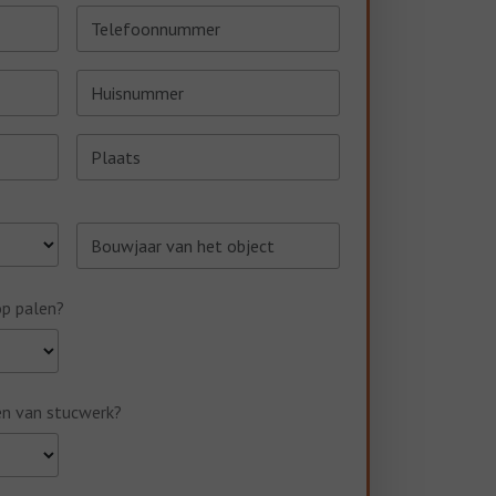
op palen?
en van stucwerk?