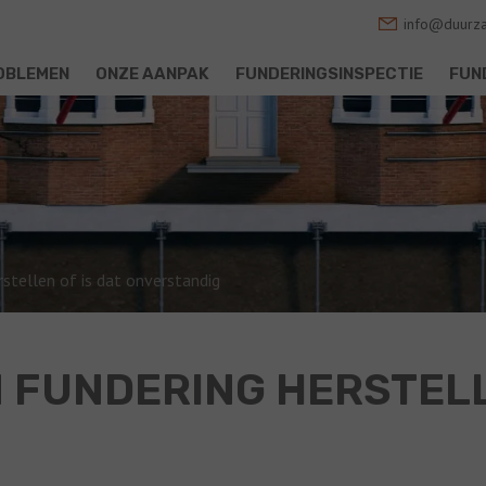
info@duurza
OBLEMEN
ONZE AANPAK
FUNDERINGSINSPECTIE
FUN
rstellen of is dat onverstandig
N FUNDERING HERSTELL