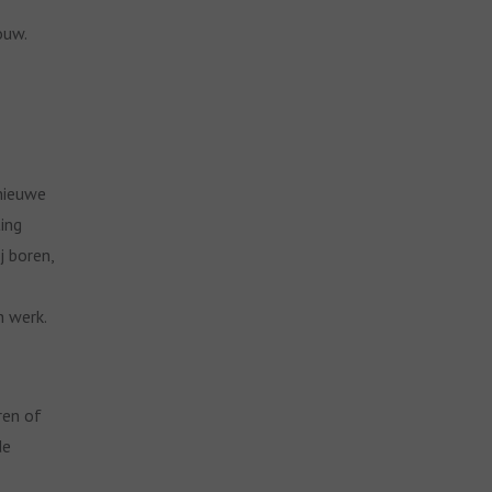
ouw.
 nieuwe
ting
j boren,
h werk.
ren of
de