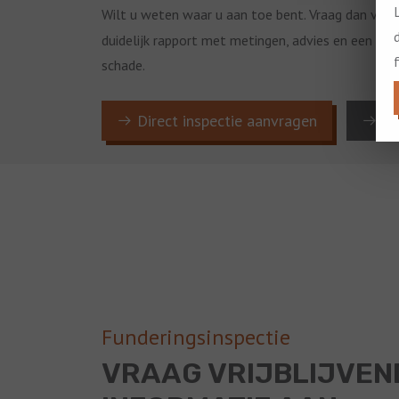
Wilt u weten waar u aan toe bent. Vraag dan va
duidelijk rapport met metingen, advies en een prak
schade.
Direct inspectie aanvragen
Pl
Funderingsinspectie
VRAAG VRIJBLIJVEN