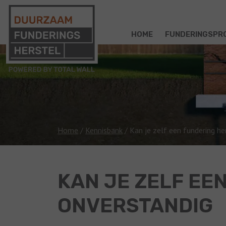
HOME
FUNDERINGSPR
Home
/
Kennisbank
/
Kan je zelf een fundering he
KAN JE ZELF EE
ONVERSTANDIG