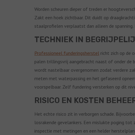
Worden scheuren dieper of treden er hoogteversc
Zakt een hoek zichtbaar. Dit duidt op draagkrach
staalprofielen verplaatst dan alleen de spanning. 
TECHNIEK IN BEGRIJPELI
Professioneel funderingsherstel
richt zich op de 
palen trillingsvrij aangebracht naast of onder de
wordt nastelbaar overgenomen zodat verdere zakkin
meten met waterpassing en het gefaseerd opnemen
voorspelbaar. Zelf fundering versterken op dit niv
RISICO EN KOSTEN BEHEE
Het echte risico zit in verborgen schade. Bijvoo
losrakende gevelankers. Een mislukte poging tot z
inspectie met metingen en een helder herstelpla