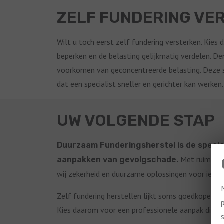
ZELF FUNDERING VER
Wilt u toch eerst zelf fundering versterken. Kies
beperken en de belasting gelijkmatig verdelen. De
voorkomen van geconcentreerde belasting. Deze 
dat een specialist sneller en gerichter kan werken.
UW VOLGENDE STAP
Duurzaam Funderingsherstel is de special
Met ruim 35 j
aanpakken van gevolgschade.
wij zekerheid en duurzame oplossingen voor ieder
Zelf fundering herstellen lijkt soms goedkoper, ma
Kies daarom voor een professionele aanpak die 