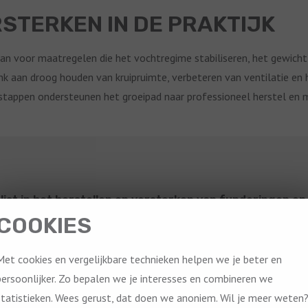
STERKEN IN DE PRAKTIJK
 dan voor maatregelen die het vochtregime stabiliseren, het gewicht
nk aan droog houden van kruipruimte, verbeteren van ventilatie en 
stappen ondersteunen het groeipad naar professioneel herstel en
ist in het herstellen en versterken van funderingen en 
aar ervaring, een eigen ingenieursbureau en trillingsvrije technieken
COOKIES
e woning.
Met cookies en vergelijkbare technieken helpen we je beter en
ar in de praktijk brengt het vaak meer risico’s en kosten met zich 
persoonlijker. Zo bepalen we je interesses en combineren we
problemen echt oplost en de waarde van uw woning beschermt.
statistieken. Wees gerust, dat doen we anoniem. Wil je meer weten