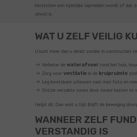
herstellen een tijdelijke lapmiddel wordt of dat 
zinvol is.
WAT U ZELF VEILIG K
U kunt meer dan u denkt zonder in constructies t
Verbeter de
rond het huis, ho
waterafvoer
Zorg voor
in de
zoda
ventilatie
kruipruimte
Leg kwetsbare scheuren vast met foto en me
Ontzie verzakte zones door zware kasten te v
Helpt dit. Dan wint u tijd. Blijft de beweging doo
WANNEER ZELF FUND
VERSTANDIG IS