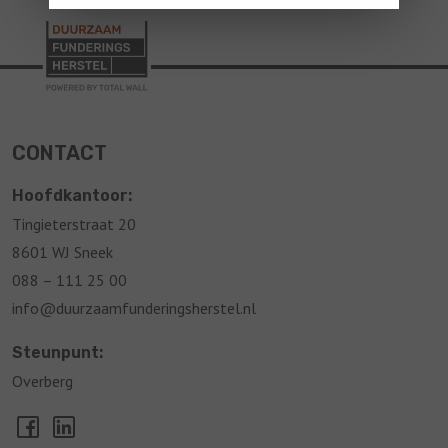
CONTACT
Hoofdkantoor:
Tingieterstraat 20
8601 WJ Sneek
088 – 111 25 00
info@duurzaamfunderingsherstel.nl
Steunpunt:
Overberg