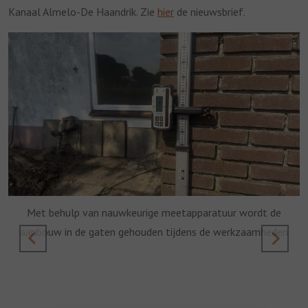
Kanaal Almelo-De Haandrik. Zie
hier
de nieuwsbrief.
Een paal net om de hoek aan de achterzijde en de palen langs
Een paal net om de hoek en twee aan weerskanten van de
Met behulp van nauwkeurige meetapparatuur wordt de
aanbouw in de gaten gehouden tijdens de werkzaamheden
de zijgevel
voordeur
De palen naast de openslaande deuren